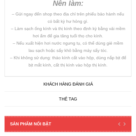
Nên làm:
– Gửi ngay đến shop theo địa chỉ trên phiếu bảo hành nếu
có bất kỳ hư hỏng gì.
– Làm sạch ống kính và thị kính theo định kỳ bằng vải mềm
hơi ẩm để gia tăng tuổi thọ cho kính.
– Nếu xuất hiện hơi nước ngưng tụ, có thể dùng giẻ mềm
lau sạch hoặc sấy khô bằng máy sấy tóc.
– Khi không sử dụng: tháo kính cất vào hộp, dùng nắp bịt để
bịt mắt kính, cất thị kính vào hộp thị kính.
KHÁCH HÀNG ĐÁNH GIÁ
THẺ TAG
SẢN PHẨM NỔI BẬT