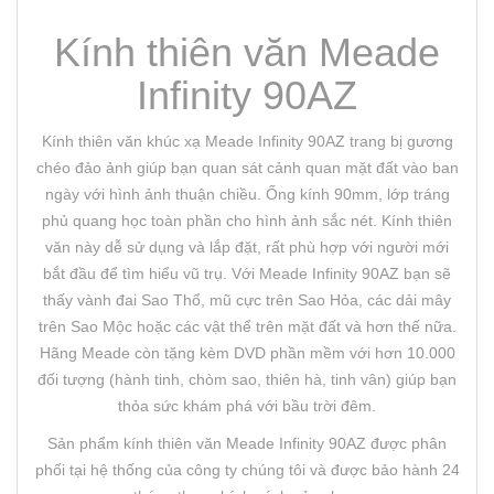
Kính thiên văn Meade
Infinity 90AZ
Kính thiên văn khúc xạ Meade Infinity 90AZ trang bị gương
chéo đảo ảnh giúp bạn quan sát cảnh quan mặt đất vào ban
ngày với hình ảnh thuận chiều. Ống kính 90mm, lớp tráng
phủ quang học toàn phần cho hình ảnh sắc nét. Kính thiên
văn này dễ sử dụng và lắp đặt, rất phù hợp với người mới
bắt đầu để tìm hiểu vũ trụ. Với Meade Infinity 90AZ bạn sẽ
thấy vành đai Sao Thổ, mũ cực trên Sao Hỏa, các dải mây
trên Sao Mộc hoặc các vật thể trên mặt đất và hơn thế nữa.
Hãng Meade còn tặng kèm DVD phần mềm với hơn 10.000
đối tượng (hành tinh, chòm sao, thiên hà, tinh vân) giúp bạn
thỏa sức khám phá với bầu trời đêm.
Sản phẩm kính thiên văn Meade Infinity 90AZ được phân
phối tại hệ thống của công ty chúng tôi và được bảo hành 24