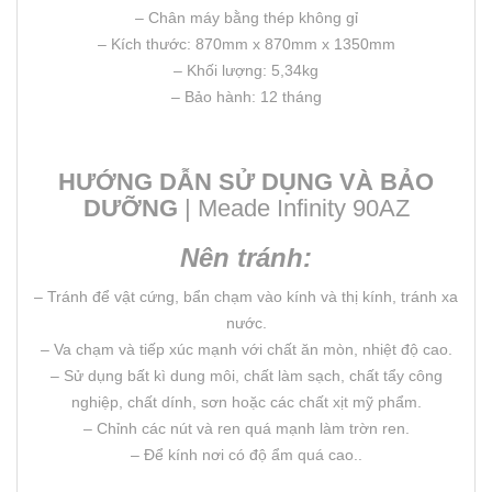
– Chân máy bằng thép không gỉ
– Kích thước: 870mm x 870mm x 1350mm
– Khối lượng: 5,34kg
– Bảo hành: 12 tháng
HƯỚNG DẪN SỬ DỤNG VÀ BẢO
DƯỠNG
| Meade Infinity 90AZ
Nên tránh:
– Tránh để vật cứng, bẩn chạm vào kính và thị kính, tránh xa
nước.
– Va chạm và tiếp xúc mạnh với chất ăn mòn, nhiệt độ cao.
– Sử dụng bất kì dung môi, chất làm sạch, chất tẩy công
nghiệp, chất dính, sơn hoặc các chất xịt mỹ phẩm.
– Chỉnh các nút và ren quá mạnh làm trờn ren.
– Để kính nơi có độ ẩm quá cao..