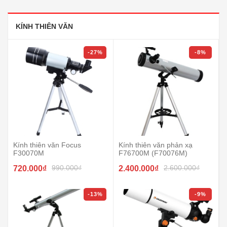
KÍNH THIÊN VĂN
-27%
-8%
Kính thiên văn Focus
Kính thiên văn phản xạ
F30070M
F76700M (F70076M)
990.000₫
2.600.000₫
720.000₫
2.400.000₫
-13%
-9%