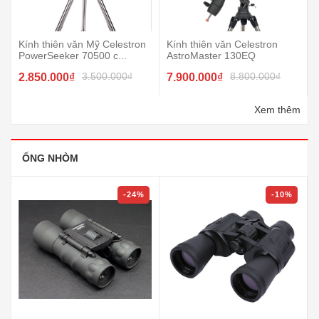
Kính thiên văn Mỹ Celestron
Kính thiên văn Celestron
PowerSeeker 70500 c...
AstroMaster 130EQ
3.500.000₫
8.800.000₫
2.850.000₫
7.900.000₫
Xem thêm
ỐNG NHÒM
-24%
-10%