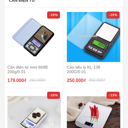
CÂN ĐIỆN TỬ
-28%
-29%
Cân điện tử mini 668B
Cân tiểu ly KL-138
200g/0.01
200G/0.01
250.000₫
350.000₫
179.000₫
250.000₫
-29%
-33%