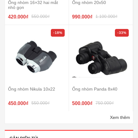
Ống nhòm 16×32 hai mắt
Ống nhòm 20x50
nhỏ gọn
550.000₫
1.100.000₫
420.000₫
990.000₫
-18%
-33%
Ống nhòm Nikula 10x22
Ống nhòm Panda 8x40
550.000₫
750.000₫
450.000₫
500.000₫
Xem thêm