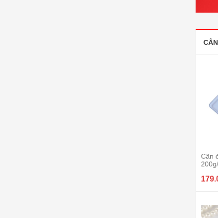
CÂN
Cân đ
200g
179.