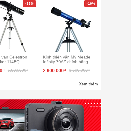
-15%
-19%
n văn Celestron
Kính thiên văn Mỹ Meade
Kính thiên văn
ker 114EQ
Infinity 70AZ chính hãng
Powerseeker 
6.500.000₫
3.600.000₫
00₫
2.900.000₫
2.200.000₫
Xem thêm