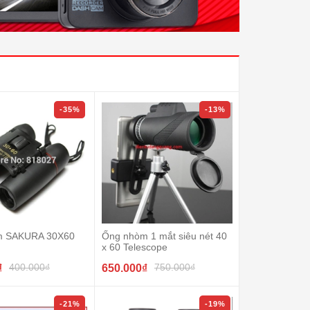
-35%
-13%
m SAKURA 30X60
Ống nhòm 1 mắt siêu nét 40
x 60 Telescope
400.000₫
750.000₫
₫
650.000₫
-21%
-19%