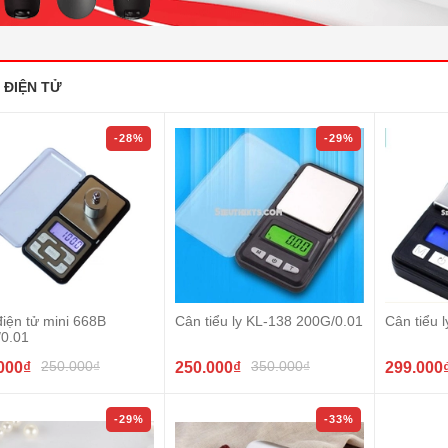
 ĐIỆN TỬ
-28%
-29%
iện tử mini 668B
Cân tiểu ly KL-138 200G/0.01
Cân tiểu 
/0.01
250.000₫
350.000₫
000₫
250.000₫
299.000
-29%
-33%