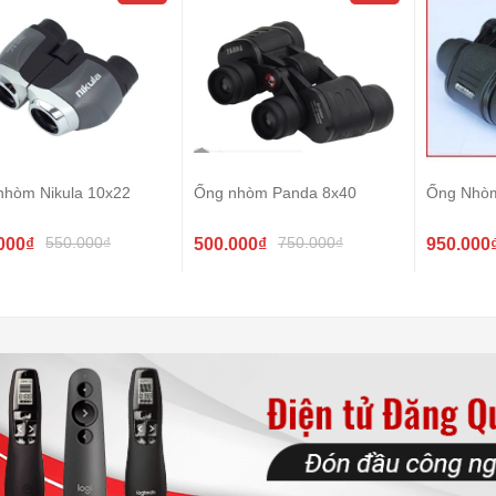
nhòm Nikula 10x22
Ống nhòm Panda 8x40
Ống Nhò
550.000₫
750.000₫
000₫
500.000₫
950.000