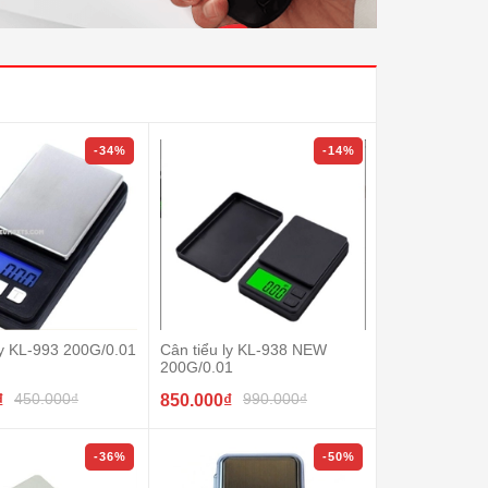
-34%
-14%
ly KL-993 200G/0.01
Cân tiểu ly KL-938 NEW
200G/0.01
450.000₫
990.000₫
₫
850.000₫
-36%
-50%