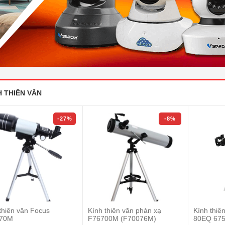
H THIÊN VĂN
-27%
-8%
thiên văn Focus
Kính thiên văn phản xạ
Kính thiê
70M
F76700M (F70076M)
80EQ 675