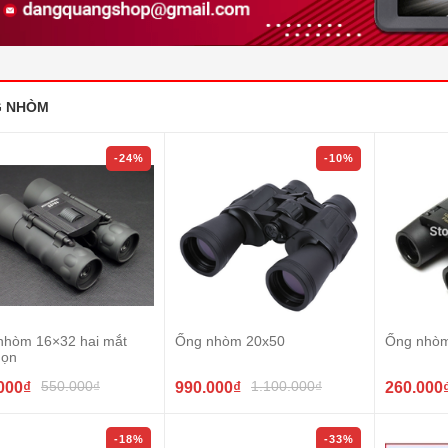
 NHÒM
-24%
-10%
nhòm 16×32 hai mắt
Ống nhòm 20x50
Ống nhò
gọn
550.000₫
1.100.000₫
000₫
990.000₫
260.000
-18%
-33%