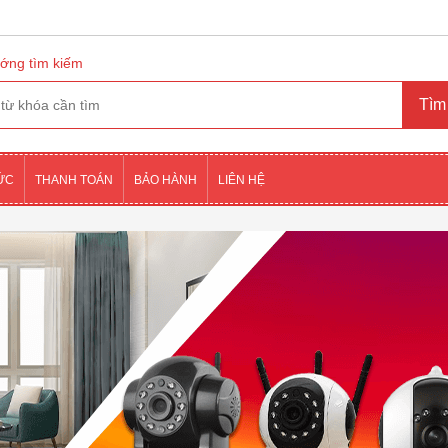
ớng tìm kiếm
TỨC
THANH TOÁN
BẢO HÀNH
LIÊN HỆ