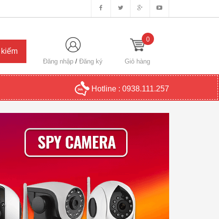
0
Đăng nhập
/
Đăng ký
Giỏ hàng
Hotline :
0938.111.257