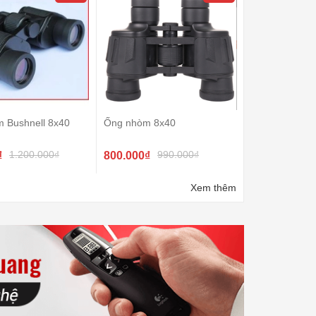
m Bushnell 8x40
Ống nhòm 8x40
1.200.000₫
990.000₫
₫
800.000₫
Xem thêm