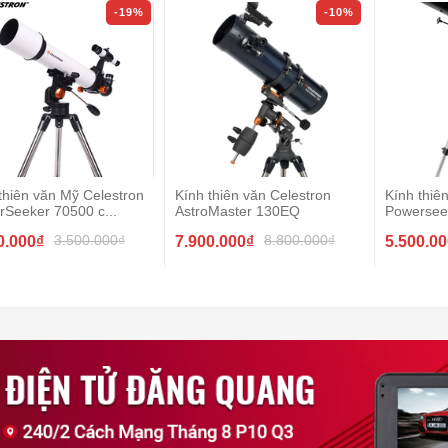
-19%
-10%
thiên văn Mỹ Celestron
Kính thiên văn Celestron
Kính thiê
Seeker 70500 c...
AstroMaster 130EQ
Powersee
3.500.000₫
8.800.000₫
0.000₫
7.900.000₫
5.500.0