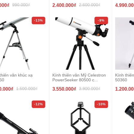
990.000₫
2.600.000₫
000₫
2.400.000₫
4.990.0
-13%
-9%
thiên văn khúc xạ
Kính thiên văn Mỹ Celestron
Kính thi
60
PowerSeeker 80500 c...
50360
1.500.000₫
3.900.000₫
0.000₫
3.550.000₫
1.200.0
-12%
-10%