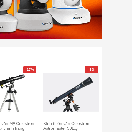
-17%
-6%
n văn Mỹ Celestron
Kính thiên văn Celestron
Kính thiên v
x chính hãng
Astromaster 90EQ
Infinity 102AZ