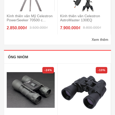
Kính thiên văn Mỹ Celestron
Kính thiên văn Celestron
PowerSeeker 70500 c...
AstroMaster 130EQ
3.500.000₫
8.800.000₫
2.850.000₫
7.900.000₫
Xem thêm
ỐNG NHÒM
-24%
-10%