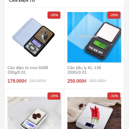
CÂN ĐIỆN TỬ
-28%
-29%
Cân điện tử mini 668B
Cân tiểu ly KL-138
200g/0.01
200G/0.01
250.000₫
350.000₫
179.000₫
250.000₫
-29%
-33%