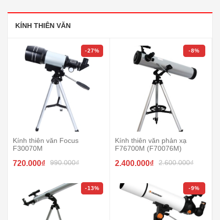
KÍNH THIÊN VĂN
-27%
-8%
Kính thiên văn Focus
Kính thiên văn phản xạ
F30070M
F76700M (F70076M)
990.000₫
2.600.000₫
720.000₫
2.400.000₫
-13%
-9%