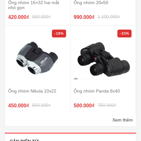
Ống nhòm 16×32 hai mắt
Ống nhòm 20x50
nhỏ gọn
550.000₫
1.100.000₫
420.000₫
990.000₫
-18%
-33%
Ống nhòm Nikula 10x22
Ống nhòm Panda 8x40
550.000₫
750.000₫
450.000₫
500.000₫
Xem thêm