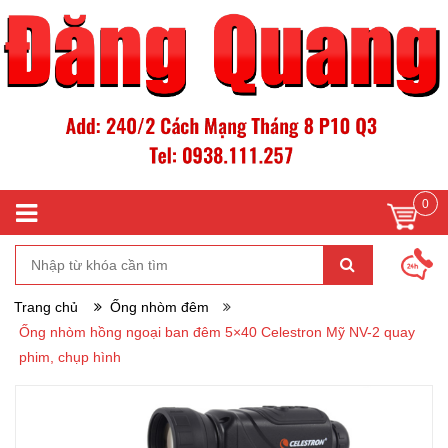
0
Trang chủ
Ống nhòm đêm
Ống nhòm hồng ngoại ban đêm 5×40 Celestron Mỹ NV-2 quay
phim, chụp hình