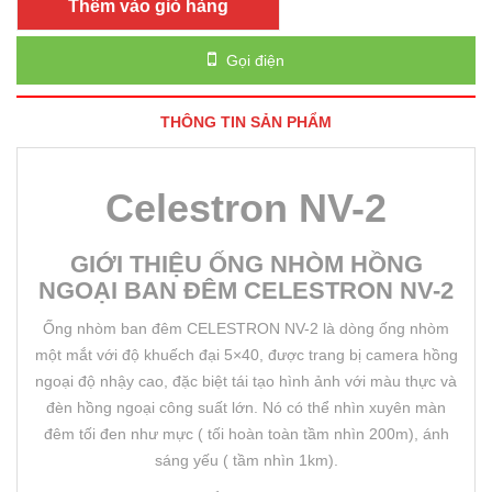
Thêm vào giỏ hàng
Gọi điện
THÔNG TIN SẢN PHẨM
Celestron NV-2
GIỚI THIỆU ỐNG NHÒM HỒNG
NGOẠI BAN ĐÊM CELESTRON NV-2
Ống nhòm ban đêm CELESTRON NV-2 là dòng ống nhòm
một mắt với độ khuếch đại 5×40, được trang bị camera hồng
ngoại độ nhậy cao, đặc biệt tái tạo hình ảnh với màu thực và
đèn hồng ngoại công suất lớn. Nó có thể nhìn xuyên màn
đêm tối đen như mực ( tối hoàn toàn tầm nhìn 200m), ánh
sáng yếu ( tầm nhìn 1km).