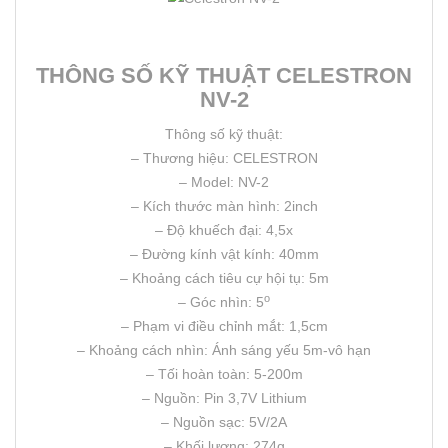
THÔNG SỐ KỸ THUẬT CELESTRON
NV-2
Thông số kỹ thuật:
– Thương hiệu: CELESTRON
– Model: NV-2
– Kích thước màn hình: 2inch
– Độ khuếch đại: 4,5x
– Đường kính vật kính: 40mm
– Khoảng cách tiêu cự hội tụ: 5m
o
– Góc nhìn: 5
– Phạm vi điều chỉnh mắt: 1,5cm
– Khoảng cách nhìn: Ánh sáng yếu 5m-vô hạn
– Tối hoàn toàn: 5-200m
– Nguồn: Pin 3,7V Lithium
– Nguồn sạc: 5V/2A
– Khối lượng: 274g