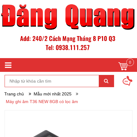
0
Trang chủ
Mẫu mới nhất 2025
Máy ghi âm T36 NEW 8GB có lọc âm