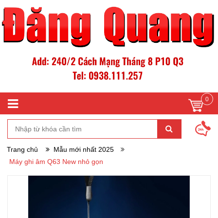
0
Trang chủ
Mẫu mới nhất 2025
Máy ghi âm Q63 New nhỏ gọn