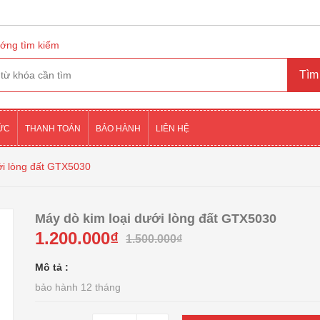
ớng tìm kiếm
TỨC
THANH TOÁN
BẢO HÀNH
LIÊN HỆ
ới lòng đất GTX5030
Máy dò kim loại dưới lòng đất GTX5030
1.200.000₫
1.500.000₫
Mô tả :
bảo hành 12 tháng