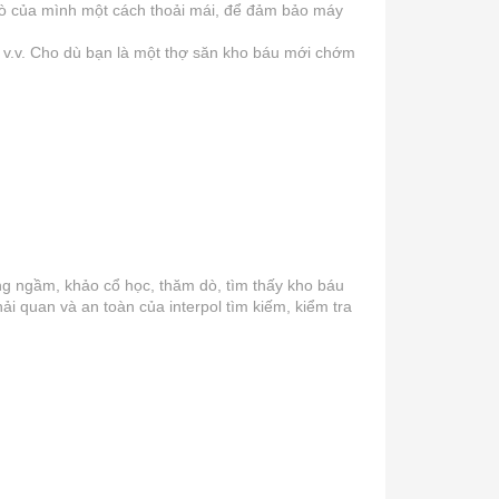
 dò của mình một cách thoải mái, để đảm bảo máy
t, v.v. Cho dù bạn là một thợ săn kho báu mới chớm
ống ngầm, khảo cổ học, thăm dò, tìm thấy kho báu
hải quan và an toàn của interpol tìm kiếm, kiểm tra