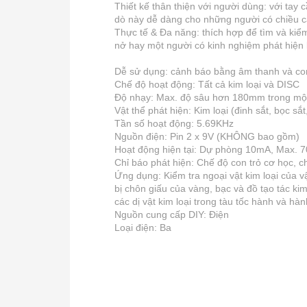
Thiết kế thân thiện với người dùng: với ta
dò này dễ dàng cho những người có chiều c
Thực tế & Đa năng: thích hợp để tìm và kiểm
nở hay một người có kinh nghiệm phát hiện 
Dễ sử dụng: cảnh báo bằng âm thanh và con t
Chế độ hoạt động: Tất cả kim loại và DISC
Độ nhạy: Max. độ sâu hơn 180mm trong một 
Vật thể phát hiện: Kim loại (đinh sắt, bọc 
Tần số hoạt động: 5.69KHz
Nguồn điện: Pin 2 x 9V (KHÔNG bao gồm)
Hoạt động hiện tại: Dự phòng 10mA, Max. 
Chỉ báo phát hiện: Chế độ con trỏ cơ học, 
Ứng dụng: Kiểm tra ngoại vật kim loại của v
bị chôn giấu của vàng, bạc và đồ tạo tác kim
các dị vật kim loại trong tàu tốc hành và hành
Nguồn cung cấp DIY: Điện
Loại điện: Ba