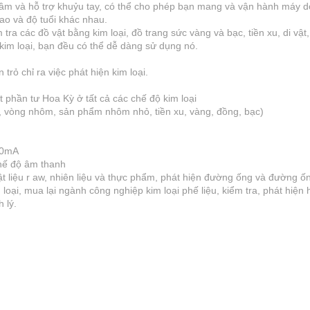
y cầm và hỗ trợ khuỷu tay, có thể cho phép bạn mang và vận hành máy
ao và độ tuổi khác nhau.
 tra các đồ vật bằng kim loại, đồ trang sức vàng và bạc, tiền xu, di vậ
kim loại, bạn đều có thể dễ dàng sử dụng nó.
rỏ chỉ ra việc phát hiện kim loại.
phần tư Hoa Kỳ ở tất cả các chế độ kim loại
sắt, vòng nhôm, sản phẩm nhôm nhỏ, tiền xu, vàng, đồng, bạc)
70mA
chế độ âm thanh
ật liệu r aw, nhiên liệu và thực phẩm, phát hiện đường ống và đường 
 loại, mua lại ngành công nghiệp kim loại phế liệu, kiểm tra, phát hiện 
 lý.