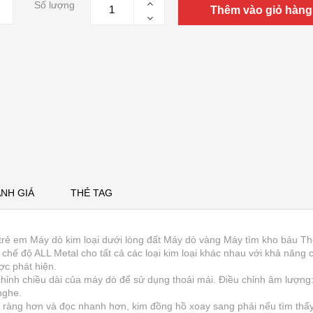
Số lượng
Thêm vào giỏ hàng
NH GIÁ
THẺ TAG
trẻ em Máy dò kim loại dưới lòng đất Máy dò vàng Máy tìm kho báu T
chế độ ALL Metal cho tất cả các loại kim loại khác nhau với khả năng
ợc phát hiện.
chỉnh chiều dài của máy dò để sử dụng thoải mái. Điều chỉnh âm lượng
nghe.
rõ ràng hơn và đọc nhanh hơn, kim đồng hồ xoay sang phải nếu tìm thấy 