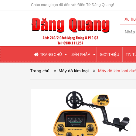
Chào mừng bạn đã đến với Điện Tử Đăng Quang!
Xu hư
TRANG CHỦ
SẢN PHẨM
GIỚI THIỆU
TIN 
Trang chủ
Máy dò kim loại
Máy dò kim loại dư