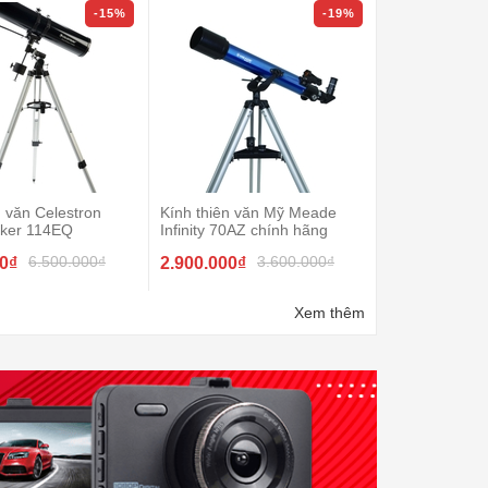
-15%
-19%
n văn Celestron
Kính thiên văn Mỹ Meade
Kính thiên văn
ker 114EQ
Infinity 70AZ chính hãng
Powerseeker 
6.500.000₫
3.600.000₫
00₫
2.900.000₫
2.200.000₫
Xem thêm