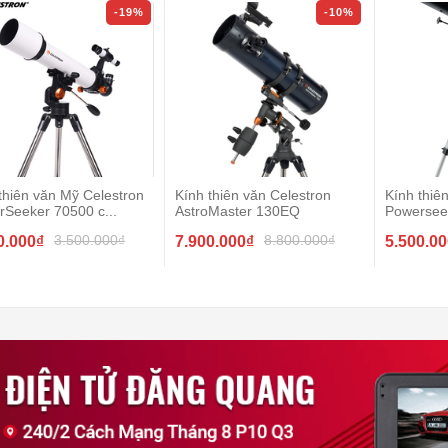
-19%
-10%
thiên văn Mỹ Celestron
Kính thiên văn Celestron
Kính thiê
Seeker 70500 c...
AstroMaster 130EQ
Powersee
3.500.000₫
8.800.000₫
0.000₫
7.900.000₫
5.500.0