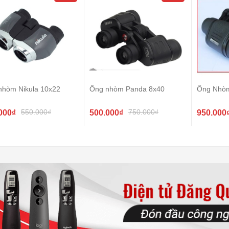
nhòm Nikula 10x22
Ống nhòm Panda 8x40
Ống Nhò
550.000₫
750.000₫
000₫
500.000₫
950.000