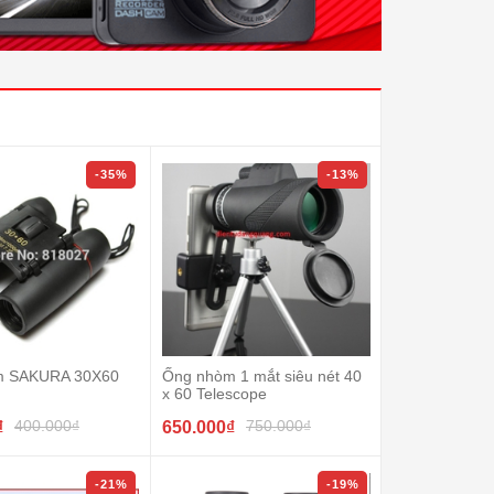
-35%
-13%
m SAKURA 30X60
Ống nhòm 1 mắt siêu nét 40
x 60 Telescope
400.000₫
750.000₫
₫
650.000₫
-21%
-19%