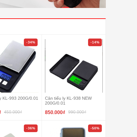
-34%
-14%
ly KL-993 200G/0.01
Cân tiểu ly KL-938 NEW
200G/0.01
450.000₫
990.000₫
₫
850.000₫
-36%
-50%