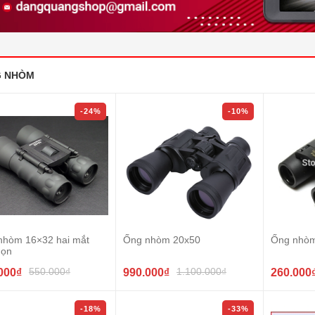
 NHÒM
-24%
-10%
nhòm 16×32 hai mắt
Ống nhòm 20x50
Ống nhò
gọn
550.000₫
1.100.000₫
000₫
990.000₫
260.000
-18%
-33%