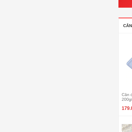
CÂN
Cân đ
200g
179.