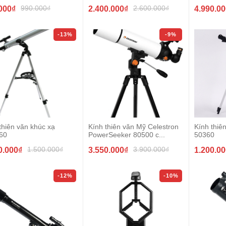
990.000₫
2.600.000₫
000₫
2.400.000₫
4.990.0
-13%
-9%
thiên văn khúc xạ
Kính thiên văn Mỹ Celestron
Kính thi
60
PowerSeeker 80500 c...
50360
1.500.000₫
3.900.000₫
0.000₫
3.550.000₫
1.200.0
-12%
-10%