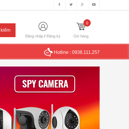
0
Đăng nhập
/
Đăng ký
Giỏ hàng
Hotline :
0938.111.257