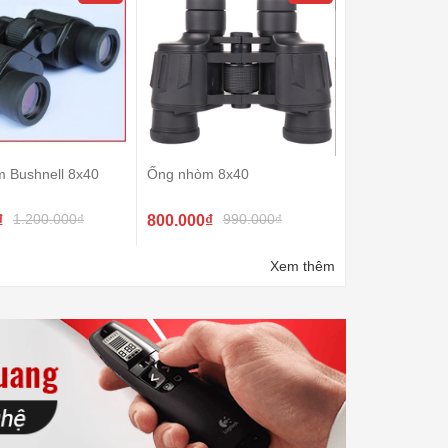
m Bushnell 8x40
Ống nhòm 8x40
1.200.000₫
990.000₫
₫
800.000₫
Xem thêm