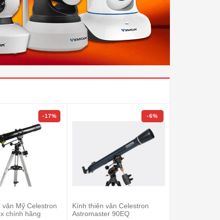
-17%
-6%
n văn Mỹ Celestron
Kính thiên văn Celestron
Kính thiên v
x chính hãng
Astromaster 90EQ
Infinity 102AZ