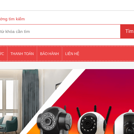
ớng tìm kiếm
TỨC
THANH TOÁN
BẢO HÀNH
LIÊN HỆ