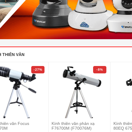
H THIÊN VĂN
-27%
-8%
thiên văn Focus
Kính thiên văn phản xạ
Kính thiê
70M
F76700M (F70076M)
80EQ 675