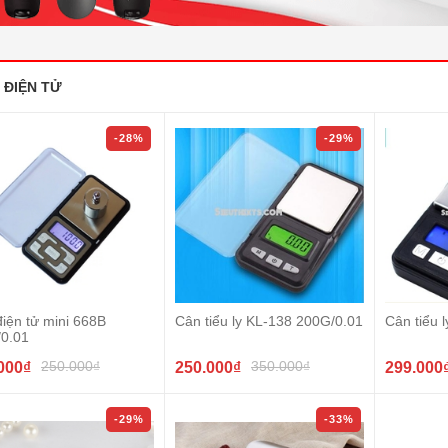
 ĐIỆN TỬ
-28%
-29%
iện tử mini 668B
Cân tiểu ly KL-138 200G/0.01
Cân tiểu 
/0.01
250.000₫
350.000₫
000₫
250.000₫
299.000
-29%
-33%