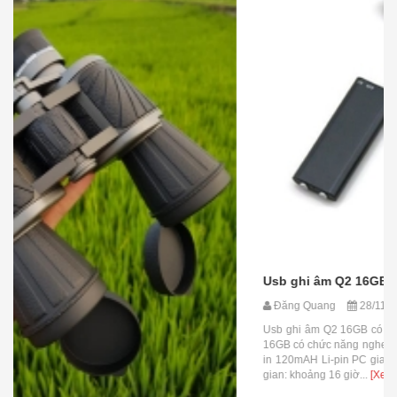
Usb ghi âm Q2 16GB có lọc âm thanh
Đăng Quang
28/11/2019
Usb ghi âm Q2 16GB có lọc âm thanh giá: 1,300,000đ Usb ghi âm Q2
16GB có chức năng nghe nhạc mp3 Hỗ trợ bộ nhớ: 16GB Pin: Built-
in 120mAH Li-pin PC giao diện: USB 2.0 Định dạng ghi: WAV Ghi thời
gian: khoảng 16 giờ...
[Xem thêm]