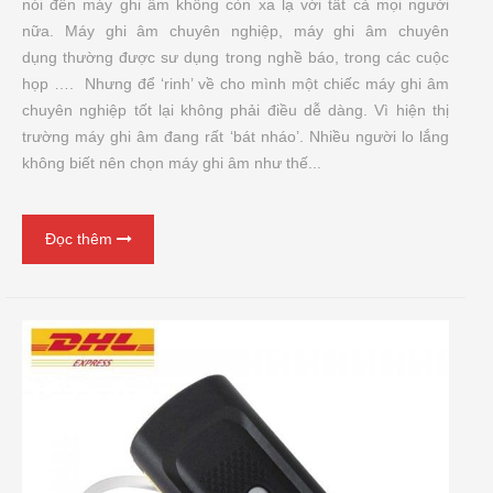
nói đến máy ghi âm không còn xa lạ với tất cả mọi người
nữa. Máy ghi âm chuyên nghiệp, máy ghi âm chuyên
dụng thường được sư dụng trong nghề báo, trong các cuộc
họp …. Nhưng để ‘rinh’ về cho mình một chiếc máy ghi âm
chuyên nghiệp tốt lại không phải điều dễ dàng. Vì hiện thị
trường máy ghi âm đang rất ‘bát nháo’. Nhiều người lo lắng
không biết nên chọn máy ghi âm như thế...
Đọc thêm