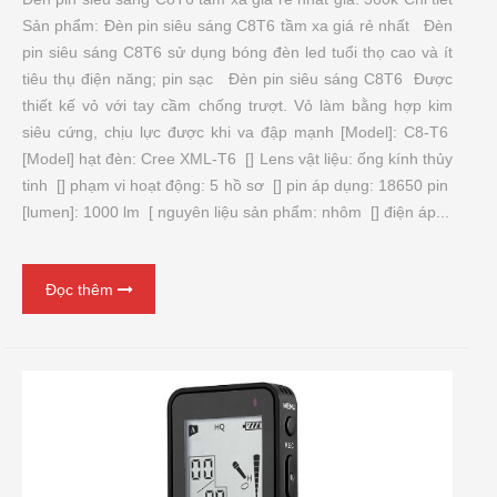
Sản phẩm: Đèn pin siêu sáng C8T6 tầm xa giá rẻ nhất Đèn
pin siêu sáng C8T6 sử dụng bóng đèn led tuổi thọ cao và ít
tiêu thụ điện năng; pin sạc Đèn pin siêu sáng C8T6 Được
thiết kế vỏ với tay cầm chống trượt. Vỏ làm bằng hợp kim
siêu cứng, chịu lực được khi va đập mạnh [Model]: C8-T6
[Model] hạt đèn: Cree XML-T6 [] Lens vật liệu: ống kính thủy
tinh [] phạm vi hoạt động: 5 hồ sơ [] pin áp dụng: 18650 pin
[lumen]: 1000 lm [ nguyên liệu sản phẩm: nhôm [] điện áp...
Đọc thêm