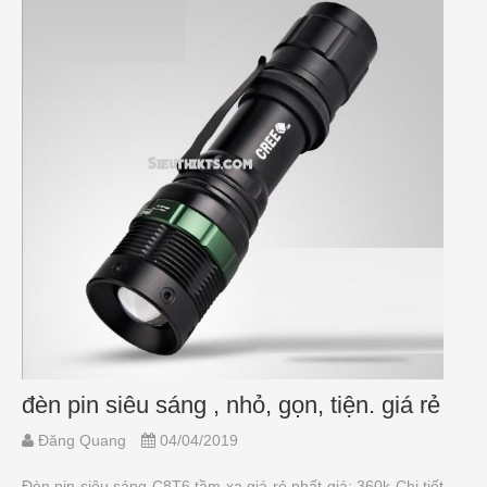
đèn pin siêu sáng , nhỏ, gọn, tiện. giá rẻ
Đăng Quang
04/04/2019
Đèn pin siêu sáng C8T6 tầm xa giá rẻ nhất giá: 360k Chi tiết