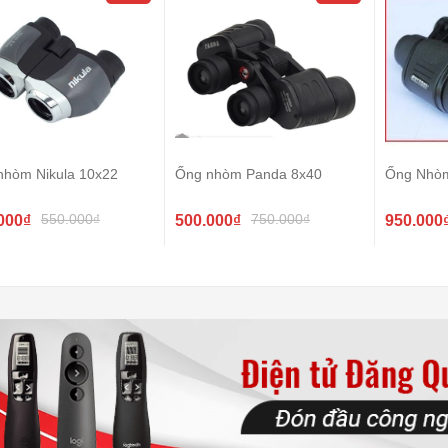
nhòm Nikula 10x22
Ống nhòm Panda 8x40
Ống Nhò
550.000₫
750.000₫
000₫
500.000₫
950.000