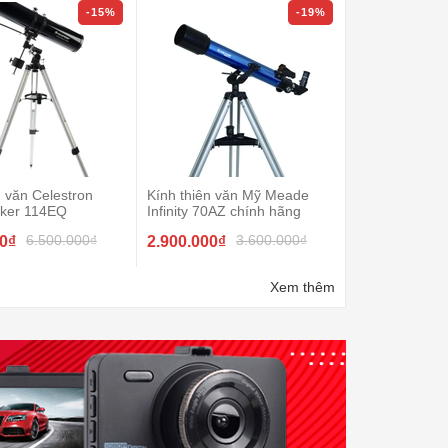
-15%
-19%
n văn Celestron
Kính thiên văn Mỹ Meade
Kính thiên văn
ker 114EQ
Infinity 70AZ chính hãng
Powerseeker 
6.500.000₫
3.600.000₫
00₫
2.900.000₫
2.200.000₫
Xem thêm