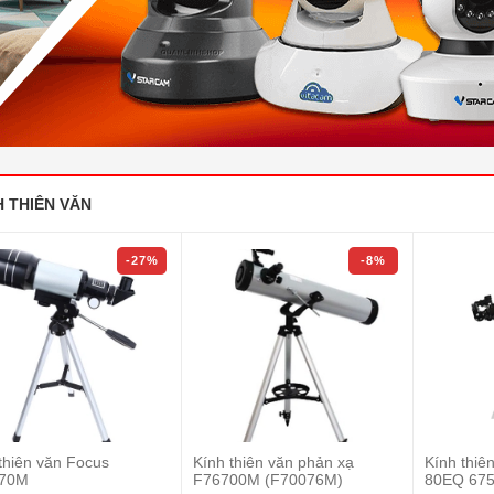
H THIÊN VĂN
-27%
-8%
thiên văn Focus
Kính thiên văn phản xạ
Kính thiê
70M
F76700M (F70076M)
80EQ 675