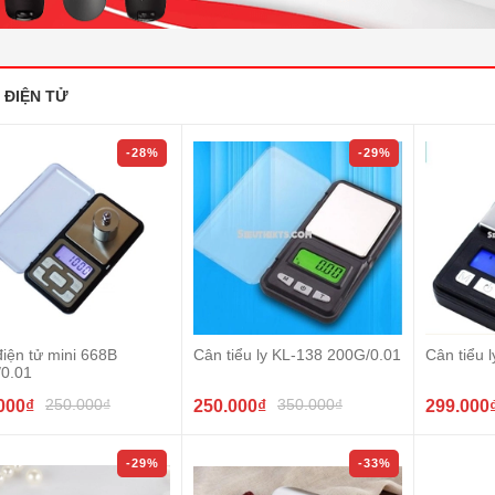
 ĐIỆN TỬ
-28%
-29%
iện tử mini 668B
Cân tiểu ly KL-138 200G/0.01
Cân tiểu 
/0.01
250.000₫
350.000₫
000₫
250.000₫
299.000
-29%
-33%