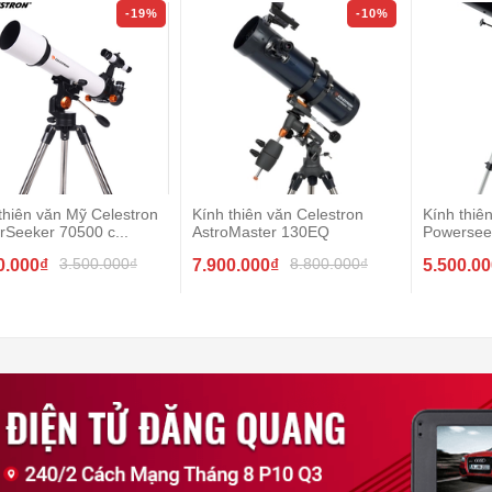
-19%
-10%
thiên văn Mỹ Celestron
Kính thiên văn Celestron
Kính thiê
Seeker 70500 c...
AstroMaster 130EQ
Powersee
3.500.000₫
8.800.000₫
0.000₫
7.900.000₫
5.500.0