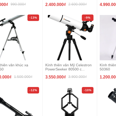
990.000₫
2.600.000₫
000₫
2.400.000₫
4.990.0
-13%
-9%
thiên văn khúc xạ
Kính thiên văn Mỹ Celestron
Kính thi
60
PowerSeeker 80500 c...
50360
1.500.000₫
3.900.000₫
0.000₫
3.550.000₫
1.200.0
-12%
-10%