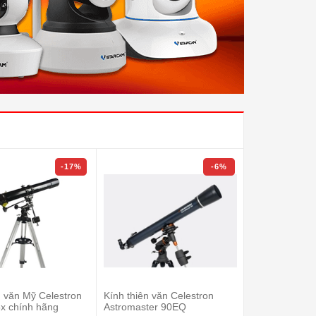
-17%
-6%
n văn Mỹ Celestron
Kính thiên văn Celestron
Kính thiên v
x chính hãng
Astromaster 90EQ
Infinity 102AZ