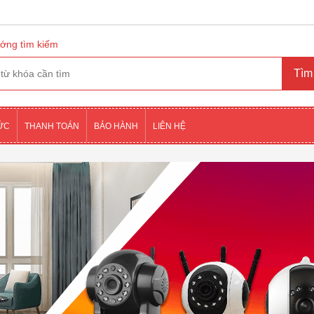
ớng tìm kiếm
TỨC
THANH TOÁN
BẢO HÀNH
LIÊN HỆ