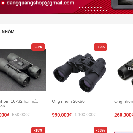
 NHÒM
-24%
-10%
nhòm 16×32 hai mắt
Ống nhòm 20x50
Ống nhò
gọn
550.000₫
1.100.000₫
000₫
990.000₫
260.000
-18%
-33%