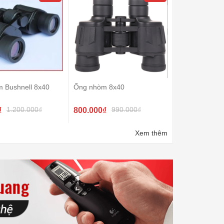
m Bushnell 8x40
Ống nhòm 8x40
1.200.000₫
990.000₫
₫
800.000₫
Xem thêm