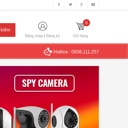
0
Đăng nhập
/
Đăng ký
Giỏ hàng
Hotline :
0938.111.257