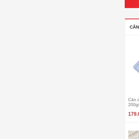
CÂN
Cân đ
200g
179.