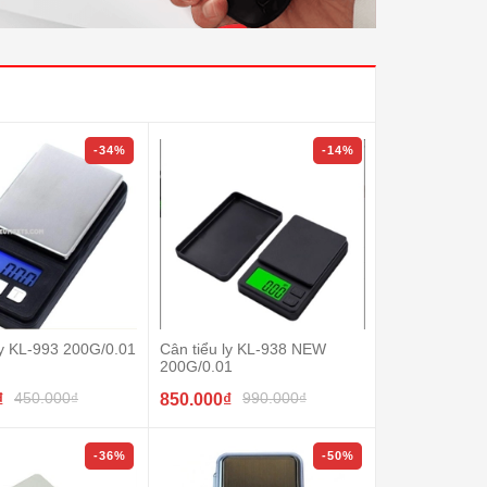
-34%
-14%
ly KL-993 200G/0.01
Cân tiểu ly KL-938 NEW
200G/0.01
450.000₫
990.000₫
₫
850.000₫
-36%
-50%