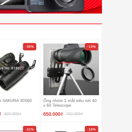
-35%
-13%
m SAKURA 30X60
Ống nhòm 1 mắt siêu nét 40
x 60 Telescope
400.000₫
750.000₫
₫
650.000₫
-21%
-19%