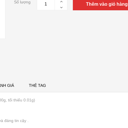
Số lượng
Thêm vào giỏ hàng
NH GIÁ
THẺ TAG
g, tối thiếu 0.01g)
à đáng tin cậy .