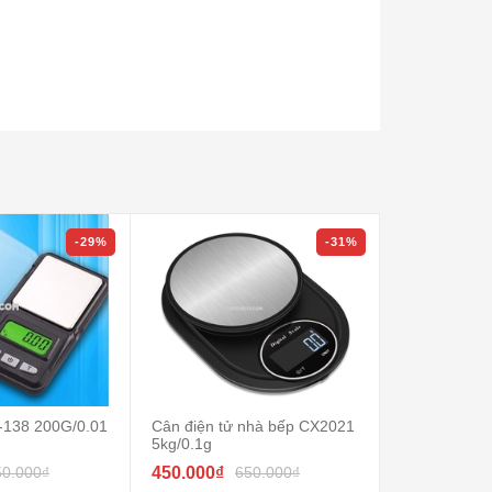
-29%
-31%
L-138 200G/0.01
Cân điện tử nhà bếp CX2021
Cân tiểu ly 
5kg/0.1g
50.000₫
450.000₫
650.000₫
790.000₫