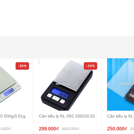
-36%
-34%
000 500g/0.01g
Cân tiểu ly KL-993 200G/0.01
Cân tiểu ly K
0.000₫
299.000₫
450.000₫
250.000₫
3