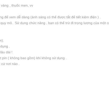
u, vàng , thuốc men, vv
ng để xem dễ dàng (ánh sáng có thể được tắt để tiết kiệm điện ) .
 quy mô. Sử dụng chức năng , bạn có thể trừ đi trọng lượng của một co
m).
 dụng .
lâu dài !
t pin ( không bao gồm) khi không sử dụng .
 cứ nơi nào .