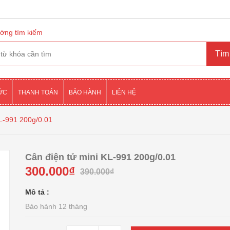
ớng tìm kiếm
TỨC
THANH TOÁN
BẢO HÀNH
LIÊN HỆ
KL-991 200g/0.01
Cân điện tử mini KL-991 200g/0.01
300.000₫
390.000₫
Mô tả :
Bảo hành 12 tháng