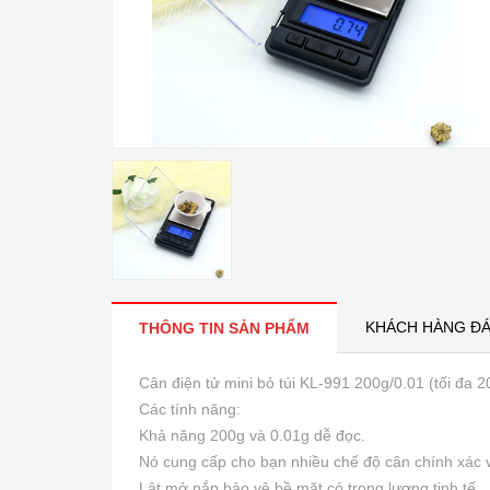
KHÁCH HÀNG ĐÁ
THÔNG TIN SẢN PHẨM
Cân điện tử mini bỏ túi KL-991 200g/0.01 (tối đa 200
Các tính năng:
Khả năng 200g và 0.01g dễ đọc.
Nó cung cấp cho bạn nhiều chế độ cân chính xác v
Lật mở nắp bảo vệ bề mặt có trọng lượng tinh tế.