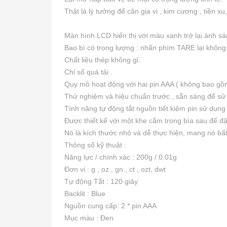
Thật là lý tưởng để cân gia vị , kim cương , tiền x
Màn hình LCD hiển thị với màu xanh trở lại ánh sá
Bao bì có trọng lượng : nhấn phím TARE lại không
Chất liệu thép không gỉ.
Chỉ số quá tải .
Quy mô hoạt động với hai pin AAA ( không bao gồ
Thử nghiệm và hiệu chuẩn trước , sẵn sàng để sử
Tính năng tự động tắt nguồn tiết kiệm pin sử dụng 
Được thiết kế với một khe cắm trong bìa sau để đặ
Nó là kích thước nhỏ và dễ thực hiện, mang nó bất
Thông số kỹ thuật :
Năng lực / chính xác : 200g / 0.01g
Đơn vị : g , oz , gn , ct , ozt, dwt
Tự động Tắt : 120 giây
Backlit : Blue
Nguồn cung cấp: 2 * pin AAA
Mục màu : Đen