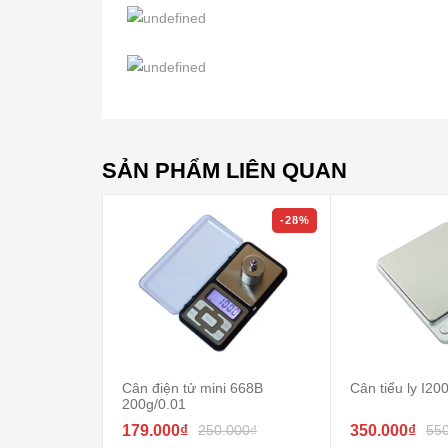
SẢN PHẨM LIÊN QUAN
-28%
Cân điện tử mini 668B
Cân tiểu ly I2
200g/0.01
179.000₫
250.000₫
350.000₫
55