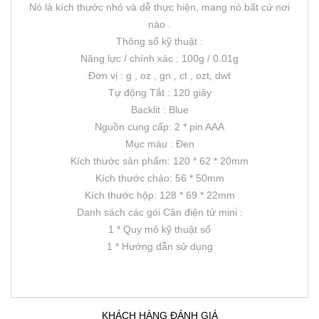
Nó là kích thước nhỏ và dễ thực hiện, mang nó bất cứ nơi
nào .
Thông số kỹ thuật :
Năng lực / chính xác : 100g / 0.01g
Đơn vị : g , oz , gn , ct , ozt, dwt
Tự động Tắt : 120 giây
Backlit : Blue
Nguồn cung cấp: 2 * pin AAA
Mục màu : Đen
Kích thước sản phẩm: 120 * 62 * 20mm
Kích thước chảo: 56 * 50mm
Kích thước hộp: 128 * 69 * 22mm
Danh sách các gói Cân điện tử mini :
1 * Quy mô kỹ thuật số
1 * Hướng dẫn sử dụng
KHÁCH HÀNG ĐÁNH GIÁ