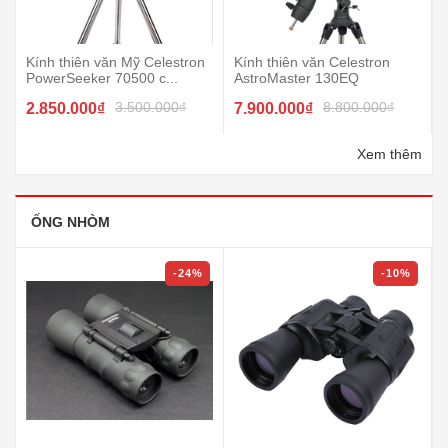
Kính thiên văn Mỹ Celestron
Kính thiên văn Celestron
PowerSeeker 70500 c...
AstroMaster 130EQ
3.500.000₫
8.800.000₫
2.850.000₫
7.900.000₫
Xem thêm
ỐNG NHÒM
-24%
-10%