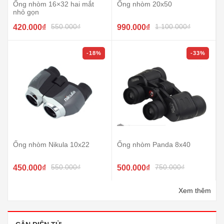
Ống nhòm 16×32 hai mắt
Ống nhòm 20x50
nhỏ gọn
550.000₫
1.100.000₫
420.000₫
990.000₫
-18%
-33%
Ống nhòm Nikula 10x22
Ống nhòm Panda 8x40
550.000₫
750.000₫
450.000₫
500.000₫
Xem thêm