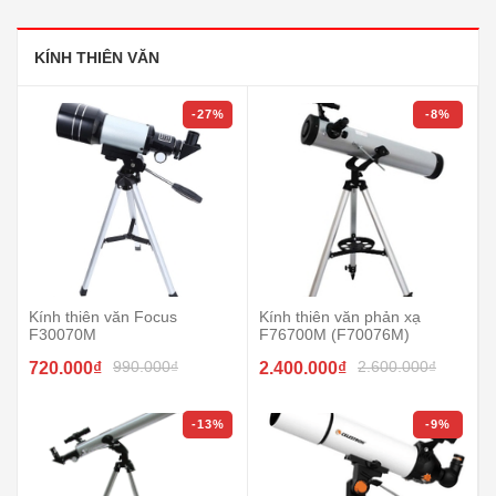
KÍNH THIÊN VĂN
-27%
-8%
Kính thiên văn Focus
Kính thiên văn phản xạ
F30070M
F76700M (F70076M)
990.000₫
2.600.000₫
720.000₫
2.400.000₫
-13%
-9%