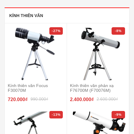
KÍNH THIÊN VĂN
-27%
-8%
Kính thiên văn Focus
Kính thiên văn phản xạ
F30070M
F76700M (F70076M)
990.000₫
2.600.000₫
720.000₫
2.400.000₫
-13%
-9%