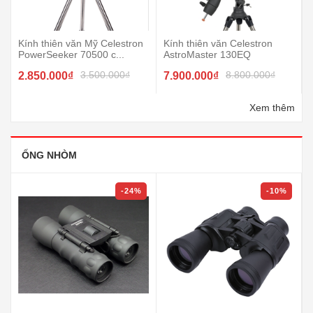
Kính thiên văn Mỹ Celestron
Kính thiên văn Celestron
PowerSeeker 70500 c...
AstroMaster 130EQ
3.500.000₫
8.800.000₫
2.850.000₫
7.900.000₫
Xem thêm
ỐNG NHÒM
-24%
-10%