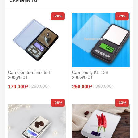
CÂN ĐIỆN TỬ
-28%
-29%
Cân điện tử mini 668B
Cân tiểu ly KL-138
200g/0.01
200G/0.01
250.000₫
350.000₫
179.000₫
250.000₫
-29%
-33%