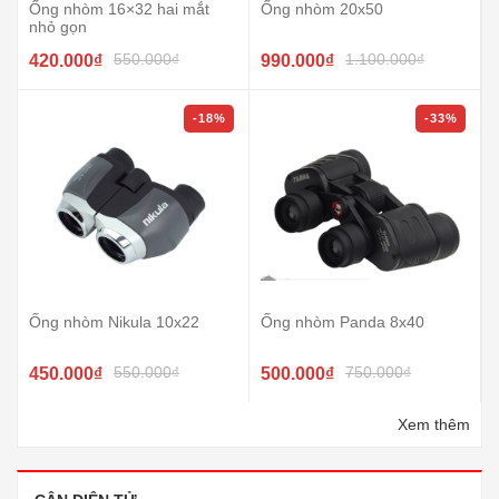
Ống nhòm 16×32 hai mắt
Ống nhòm 20x50
nhỏ gọn
550.000₫
1.100.000₫
420.000₫
990.000₫
-18%
-33%
Ống nhòm Nikula 10x22
Ống nhòm Panda 8x40
550.000₫
750.000₫
450.000₫
500.000₫
Xem thêm