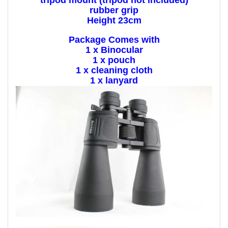
rubber grip
Height 23cm
Package Comes with
1 x Binocular
1 x pouch
1 x cleaning cloth
1 x lanyard