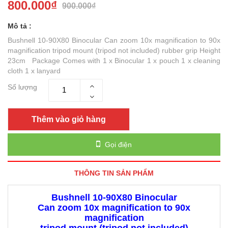
800.000₫
900.000₫
Mô tả :
Bushnell 10-90X80 Binocular Can zoom 10x magnification to 90x
magnification tripod mount (tripod not included) rubber grip Height
23cm Package Comes with 1 x Binocular 1 x pouch 1 x cleaning
cloth 1 x lanyard
Số lượng
Thêm vào giỏ hàng
Gọi điện
THÔNG TIN SẢN PHẨM
Bushnell 10-90X80 Binocular
Can zoom 10x magnification to 90x
magnification
tripod mount (tripod not included)