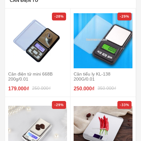
CÂN ĐIỆN TỬ
-28%
-29%
Cân điện tử mini 668B
Cân tiểu ly KL-138
200g/0.01
200G/0.01
250.000₫
350.000₫
179.000₫
250.000₫
-29%
-33%