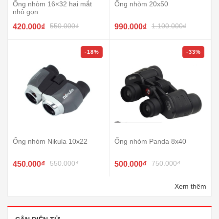
Ống nhòm 16×32 hai mắt
Ống nhòm 20x50
nhỏ gọn
550.000₫
1.100.000₫
420.000₫
990.000₫
-18%
-33%
Ống nhòm Nikula 10x22
Ống nhòm Panda 8x40
550.000₫
750.000₫
450.000₫
500.000₫
Xem thêm