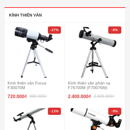
KÍNH THIÊN VĂN
-27%
-8%
Kính thiên văn Focus
Kính thiên văn phản xạ
F30070M
F76700M (F70076M)
990.000₫
2.600.000₫
720.000₫
2.400.000₫
-13%
-9%