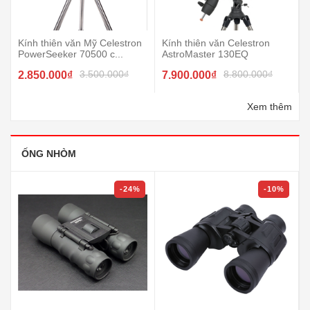
Kính thiên văn Mỹ Celestron
Kính thiên văn Celestron
PowerSeeker 70500 c...
AstroMaster 130EQ
3.500.000₫
8.800.000₫
2.850.000₫
7.900.000₫
Xem thêm
ỐNG NHÒM
-24%
-10%