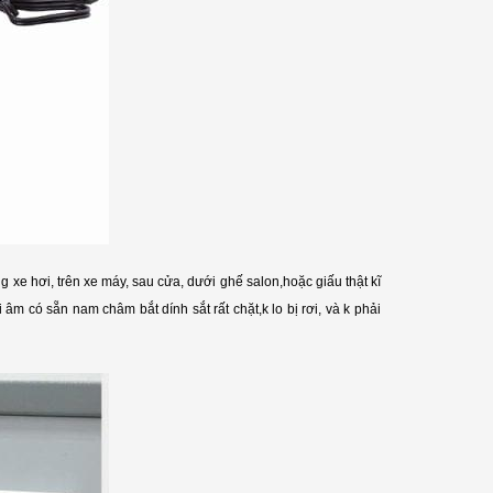
g xe hơi, trên xe máy, sau cửa, dưới ghế salon,hoặc giấu thật kĩ
 có sẵn nam châm bắt dính sắt rất chặt,k lo bị rơi, và k phải