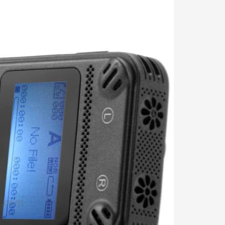
ân
đa
hả
kính hiển vi điện tử
ho
in
Đăng Quang
04/04/2019
Kính hiển vi điện tử 500x giá: 800k Chi tiết
Sản phẩm: Kính hiển vi điện tử 500x Kính
hiển vi điện tử là một loại kính hiển vi điện tử