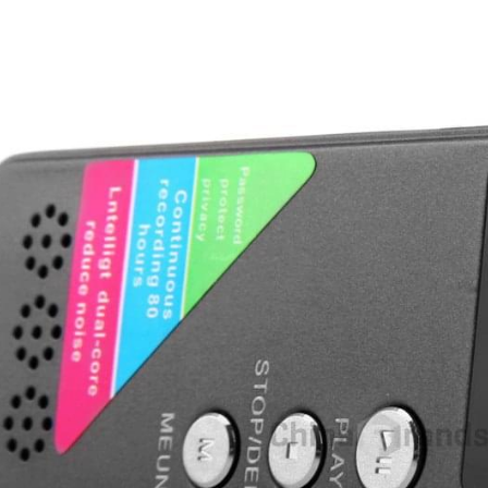
Cân tiểu ly điện tử giá rẻ
Đăng Quang
10/04/2019
Cân tiểu ly KL-118 200G/0.01 giá: 320k C
ụy trang nút áo H264
điện tử mini bỏ túi KL-118 200g/0.01 (tối 
4K wifi xem qua điện thoại
200g, tối thiếu 0.01g) Các tính năng: K
năng 200g và 0.01g dễ đọc. Nó cung cấp c
ng
28/11/2019
bạn nhiều chế độ cân chính xác và đáng t
 trang nút áo H264 hình ảnh 4K
cậy...
[Xem thêm]
a điện thoại giá: 1,700,000đ Nếu
 từng sử dụng qua mẫu camera
nút áo, chắc hẳn các bạn cũng đã