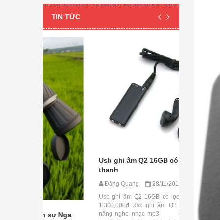
TIN TỨC
Camera ng
Usb ghi âm Q2 16GB có lọc âm
hình ảnh 
thanh
Đăng Qua
Đăng Quang
28/11/2019
Camera ngụy
wifi xem qu
Usb ghi âm Q2 16GB có lọc âm thanh giá:
các bạn đã
1,300,000đ Usb ghi âm Q2 16GB có chức
ngụy trang 
năng nghe nhạc mp3 Hỗ trợ bộ nhớ:
 sự Nga