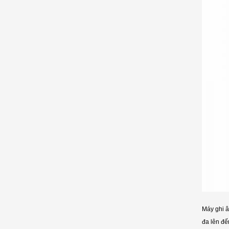
Máy ghi â
đa lên đế