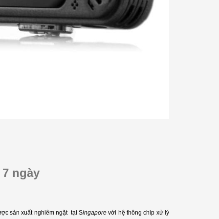
được kết nối với máy tính thông qua cổng
USB để phóng...
[Xem thêm]
 7 ngày
ược sản xuất nghiêm ngặt tại S
ingapore
với hệ thông chip xử lý