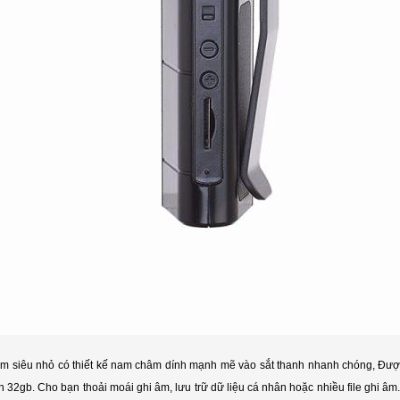
m siêu nhỏ có thiết kế nam châm dính mạnh mẽ vào sắt thanh nhanh chóng, Được 
n 32gb. Cho bạn thoải moái ghi âm, lưu trữ dữ liệu cá nhân hoặc nhiều file ghi â