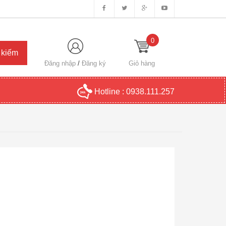
0
Đăng nhập
/
Đăng ký
Giỏ hàng
Hotline :
0938.111.257