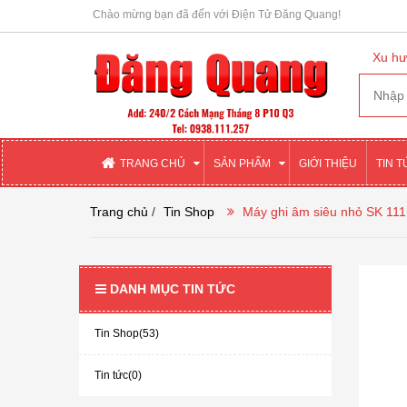
Chào mừng bạn đã đến với Điện Tử Đăng Quang!
Xu hư
TRANG CHỦ
SẢN PHẨM
GIỚI THIỆU
TIN 
Trang chủ
/
Tin Shop
Máy ghi âm siêu nhỏ SK 111 
DANH MỤC TIN TỨC
Tin Shop(53)
Tin tức(0)