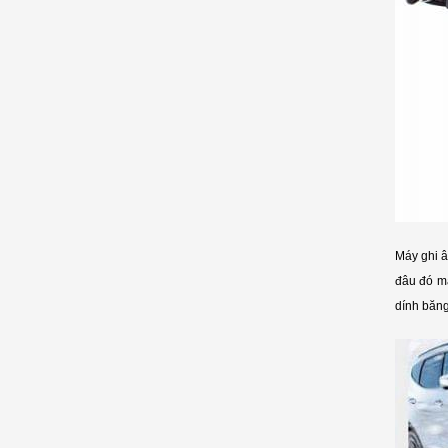
Máy ghi â
đâu đó mà
dính băng