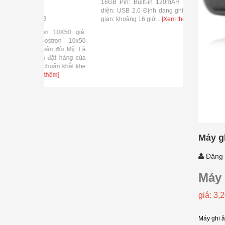
thấy được sự
16GB Pin: Built-in 120mAH Li-pin PC giao
diện: USB 2.0 Định dạng ghi: WAV Ghi thời
gian: khoảng 16 giờ...
[Xem thêm]
 10X50 giá:
tron 10x50
n đội Mỹ. Là
đặt hàng của
huẩn khắt khe
êm]
Máy gh
Đăng 
Máy 
giá: 3,
Máy ghi â