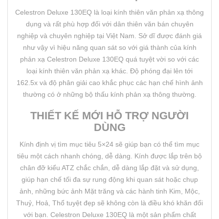
Celestron Deluxe 130EQ là loại kính thiên văn phản xạ thông
dụng và rất phù hợp đối với dân thiên văn bán chuyên
nghiệp và chuyên nghiệp tại Việt Nam. Sở dĩ được đánh giá
như vậy vì hiệu năng quan sát so với giá thành của kính
phản xạ Celestron Deluxe 130EQ quá tuyệt vời so với các
loại kính thiên văn phản xạ khác. Độ phóng đại lên tới
162.5x và độ phân giải cao khắc phục các hạn chế hình ảnh
thường có ở những bộ thấu kính phản xạ thông thường.
THIẾT KẾ MỚI HỖ TRỢ NGƯỜI
DÙNG
Kính định vị tìm mục tiêu 5×24 sẽ giúp bạn có thể tìm mục
tiêu một cách nhanh chóng, dễ dàng. Kính được lắp trên bộ
chân đỡ kiểu ATZ chắc chắn, dễ dàng lắp đặt và sử dụng,
giúp hạn chế tối đa sự rung động khi quan sát hoặc chụp
ảnh, những bức ảnh Mặt trăng và các hành tinh Kim, Mộc,
Thuỷ, Hoả, Thổ tuyệt đẹp sẽ không còn là điều khó khăn đối
với bạn. Celestron Deluxe 130EQ là một sản phẩm chất