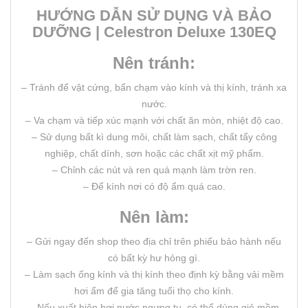
HƯỚNG DẪN SỬ DỤNG VÀ BẢO
DƯỠNG | Celestron Deluxe 130EQ
Nên tránh:
– Tránh để vật cứng, bẩn chạm vào kính và thị kính, tránh xa
nước.
– Va chạm và tiếp xúc mạnh với chất ăn mòn, nhiệt độ cao.
– Sử dụng bất kì dung môi, chất làm sạch, chất tẩy công
nghiệp, chất dính, sơn hoặc các chất xịt mỹ phẩm.
– Chỉnh các nút và ren quá mạnh làm trờn ren.
– Để kính nơi có độ ẩm quá cao.
Nên làm:
– Gửi ngay đến shop theo địa chỉ trên phiếu bảo hành nếu
có bất kỳ hư hỏng gì.
– Làm sạch ống kính và thị kính theo định kỳ bằng vải mềm
hơi ẩm để gia tăng tuổi thọ cho kính.
– Nếu xuất hiện hơi nước ngưng tụ, có thể dùng giẻ mềm