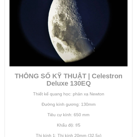
THÔNG SỐ KỸ THUẬT | Celestron
Deluxe 130EQ
Thiết kế quang học: phản xạ Newton
Đường kính gương: 130mm
Tiêu cự kính: 650 mm
Khẩu độ: f/5
Thị kính 1: Thị kính 20mm (32,5x)