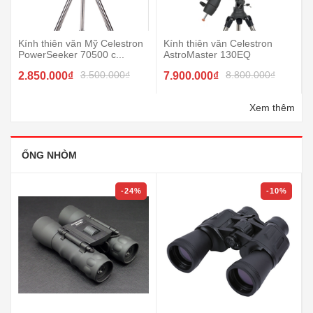
Kính thiên văn Mỹ Celestron
Kính thiên văn Celestron
PowerSeeker 70500 c...
AstroMaster 130EQ
3.500.000₫
8.800.000₫
2.850.000₫
7.900.000₫
Xem thêm
ỐNG NHÒM
-24%
-10%