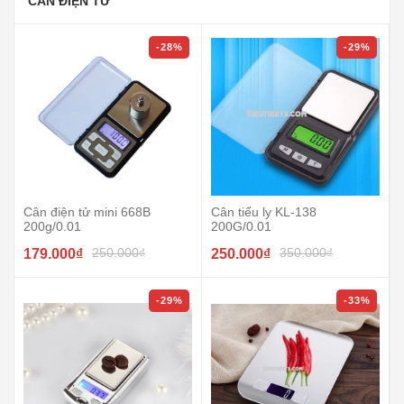
CÂN ĐIỆN TỬ
-28%
-29%
Cân điện tử mini 668B
Cân tiểu ly KL-138
200g/0.01
200G/0.01
250.000₫
350.000₫
179.000₫
250.000₫
-29%
-33%