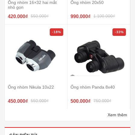
Ống nhòm 16×32 hai mắt
Ống nhòm 20x50
nhỏ gọn
550.000₫
1.100.000₫
420.000₫
990.000₫
-18%
-33%
Ống nhòm Nikula 10x22
Ống nhòm Panda 8x40
550.000₫
750.000₫
450.000₫
500.000₫
Xem thêm