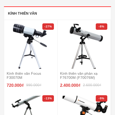
KÍNH THIÊN VĂN
-27%
-8%
Kính thiên văn Focus
Kính thiên văn phản xạ
F30070M
F76700M (F70076M)
990.000₫
2.600.000₫
720.000₫
2.400.000₫
-13%
-9%