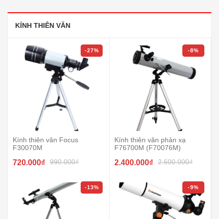
KÍNH THIÊN VĂN
-27%
-8%
Kính thiên văn Focus
Kính thiên văn phản xạ
F30070M
F76700M (F70076M)
990.000₫
2.600.000₫
720.000₫
2.400.000₫
-13%
-9%