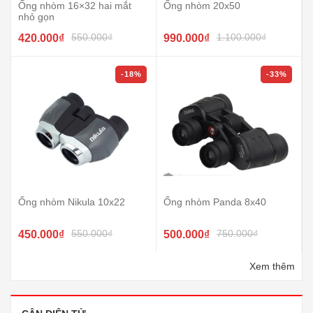
Ống nhòm 16×32 hai mắt
Ống nhòm 20x50
nhỏ gọn
550.000₫
1.100.000₫
420.000₫
990.000₫
-18%
-33%
Ống nhòm Nikula 10x22
Ống nhòm Panda 8x40
550.000₫
750.000₫
450.000₫
500.000₫
Xem thêm