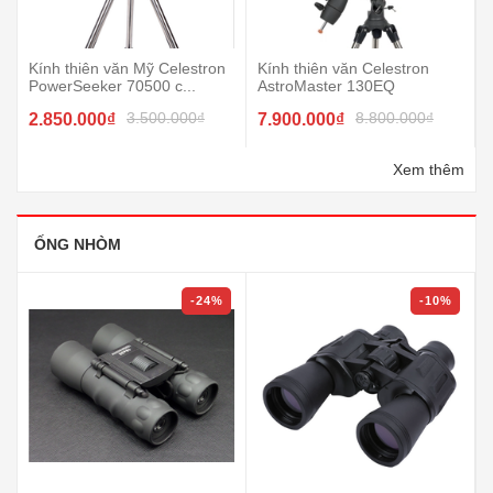
Kính thiên văn Mỹ Celestron
Kính thiên văn Celestron
PowerSeeker 70500 c...
AstroMaster 130EQ
3.500.000₫
8.800.000₫
2.850.000₫
7.900.000₫
Xem thêm
ỐNG NHÒM
-24%
-10%