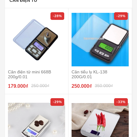
CÂN ĐIỆN TỬ
-28%
-29%
Cân điện tử mini 668B
Cân tiểu ly KL-138
200g/0.01
200G/0.01
250.000₫
350.000₫
179.000₫
250.000₫
-29%
-33%