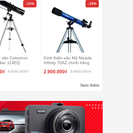
-15%
-19%
n văn Celestron
Kính thiên văn Mỹ Meade
Kính thiên văn
ker 114EQ
Infinity 70AZ chính hãng
Powerseeker 
6.500.000₫
3.600.000₫
00₫
2.900.000₫
2.200.000₫
Xem thêm