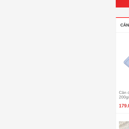
CÂN
Cân đ
200g
179.