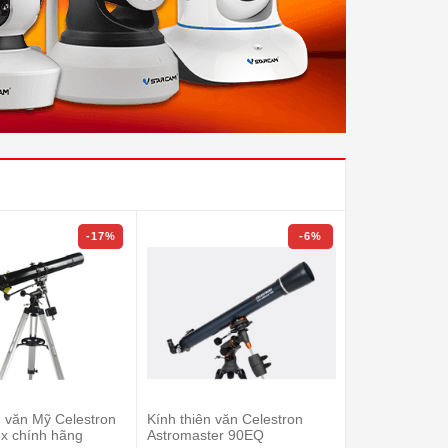
-17%
-6%
n văn Mỹ Celestron
Kính thiên văn Celestron
Kính thiên v
x chính hãng
Astromaster 90EQ
Infinity 102AZ