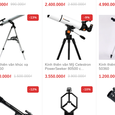
990.000₫
2.600.000₫
000₫
2.400.000₫
4.990.0
-13%
-9%
thiên văn khúc xạ
Kính thiên văn Mỹ Celestron
Kính thi
60
PowerSeeker 80500 c...
50360
1.500.000₫
3.900.000₫
0.000₫
3.550.000₫
1.200.0
-12%
-10%