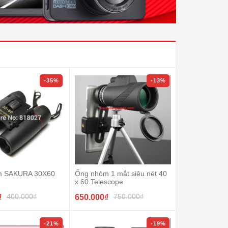
-35%
-13%
m SAKURA 30X60
Ống nhòm 1 mắt siêu nét 40
x 60 Telescope
400.000₫
750.000₫
₫
650.000₫
-21%
-19%