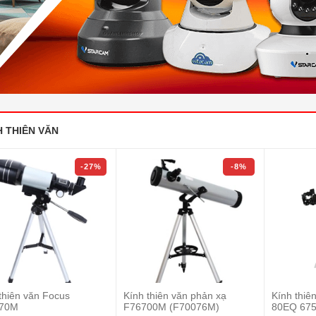
H THIÊN VĂN
-27%
-8%
thiên văn Focus
Kính thiên văn phản xạ
Kính thiê
70M
F76700M (F70076M)
80EQ 675