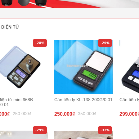
 ĐIỆN TỬ
-28%
-29%
iện tử mini 668B
Cân tiểu ly KL-138 200G/0.01
Cân tiểu 
/0.01
250.000₫
350.000₫
000₫
250.000₫
299.000
-29%
-33%