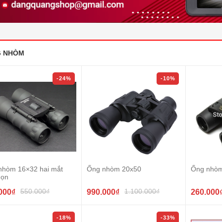
 NHÒM
-24%
-10%
nhòm 16×32 hai mắt
Ống nhòm 20x50
Ống nhò
gọn
550.000₫
1.100.000₫
000₫
990.000₫
260.000
-18%
-33%