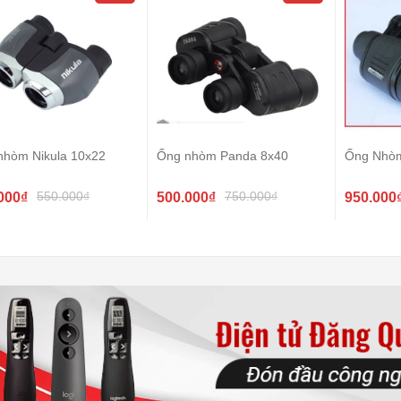
nhòm Nikula 10x22
Ống nhòm Panda 8x40
Ống Nhò
550.000₫
750.000₫
000₫
500.000₫
950.000