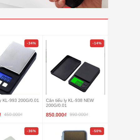
-34%
-14%
ly KL-993 200G/0.01
Cân tiểu ly KL-938 NEW
200G/0.01
450.000₫
990.000₫
₫
850.000₫
-36%
-50%