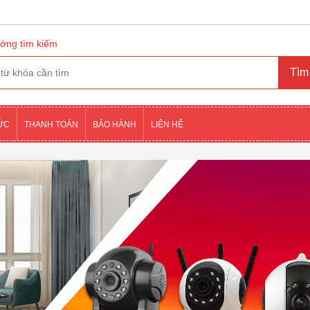
ớng tìm kiếm
TỨC
THANH TOÁN
BẢO HÀNH
LIÊN HỆ