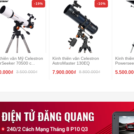
-19%
-10%
thiên văn Mỹ Celestron
Kính thiên văn Celestron
Kính thiê
Seeker 70500 c...
AstroMaster 130EQ
Powersee
3.500.000₫
8.800.000₫
0.000₫
7.900.000₫
5.500.0