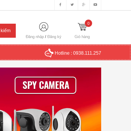
0
Đăng nhập
/
Đăng ký
Giỏ hàng
Hotline :
0938.111.257