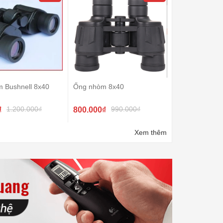
m Bushnell 8x40
Ống nhòm 8x40
1.200.000₫
990.000₫
₫
800.000₫
Xem thêm