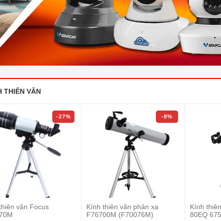
H THIÊN VĂN
-27%
-8%
thiên văn Focus
Kính thiên văn phản xạ
Kính thiê
70M
F76700M (F70076M)
80EQ 675