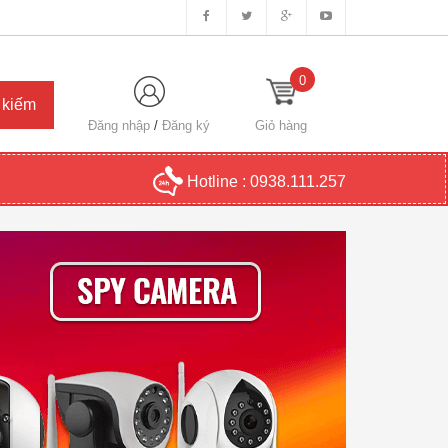
0
Đăng nhập
/
Đăng ký
Giỏ hàng
Hotline :
0938.111.257