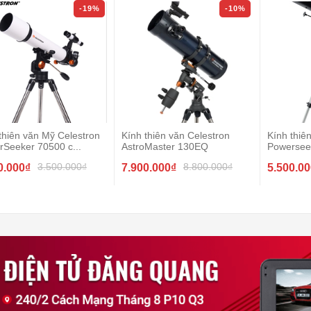
-19%
-10%
thiên văn Mỹ Celestron
Kính thiên văn Celestron
Kính thiê
Seeker 70500 c...
AstroMaster 130EQ
Powersee
3.500.000₫
8.800.000₫
0.000₫
7.900.000₫
5.500.0