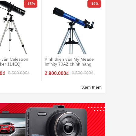
-15%
-19%
n văn Celestron
Kính thiên văn Mỹ Meade
Kính thiên văn
ker 114EQ
Infinity 70AZ chính hãng
Powerseeker 
6.500.000₫
3.600.000₫
00₫
2.900.000₫
2.200.000₫
Xem thêm