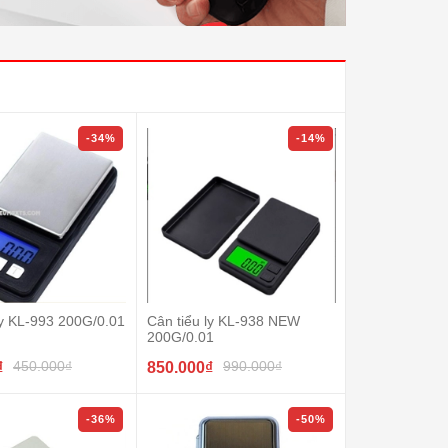
-34%
-14%
ly KL-993 200G/0.01
Cân tiểu ly KL-938 NEW
200G/0.01
450.000₫
990.000₫
₫
850.000₫
-36%
-50%