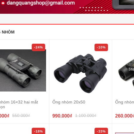
 NHÒM
-24%
-10%
nhòm 16×32 hai mắt
Ống nhòm 20x50
Ống nhò
gọn
550.000₫
1.100.000₫
000₫
990.000₫
260.000
-18%
-33%