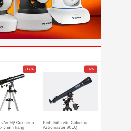
-17%
-6%
n văn Mỹ Celestron
Kính thiên văn Celestron
Kính thiên v
x chính hãng
Astromaster 90EQ
Infinity 102AZ