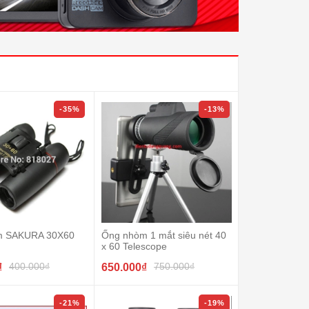
-35%
-13%
m SAKURA 30X60
Ống nhòm 1 mắt siêu nét 40
x 60 Telescope
400.000₫
750.000₫
₫
650.000₫
-21%
-19%