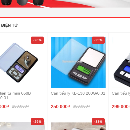
 ĐIỆN TỬ
-28%
-29%
iện tử mini 668B
Cân tiểu ly KL-138 200G/0.01
Cân tiểu 
/0.01
250.000₫
350.000₫
000₫
250.000₫
299.000
-29%
-33%