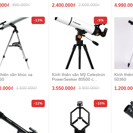
990.000₫
2.600.000₫
000₫
2.400.000₫
4.990.0
-13%
-9%
thiên văn khúc xạ
Kính thiên văn Mỹ Celestron
Kính thi
60
PowerSeeker 80500 c...
50360
1.500.000₫
3.900.000₫
0.000₫
3.550.000₫
1.200.0
-12%
-10%