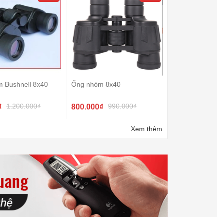
m Bushnell 8x40
Ống nhòm 8x40
1.200.000₫
990.000₫
₫
800.000₫
Xem thêm