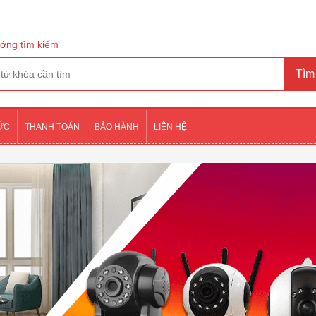
ớng tìm kiếm
TỨC
THANH TOÁN
BẢO HÀNH
LIÊN HỆ