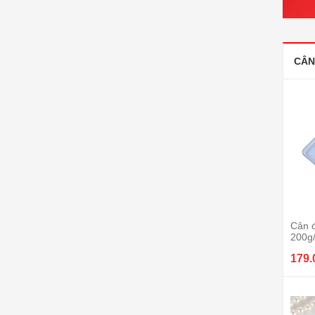
CÂN
Cân đ
200g
179.