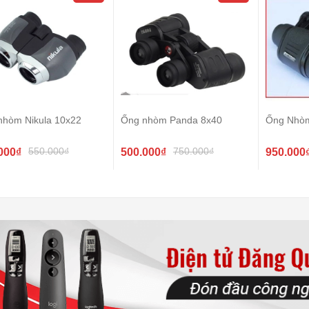
nhòm Nikula 10x22
Ống nhòm Panda 8x40
Ống Nhò
550.000₫
750.000₫
000₫
500.000₫
950.000