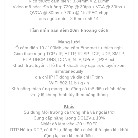
Kích thước cảm biến : 3.84mm × 2.16mm
Video mã hóa: Đa luồng: 720p @ 30fps + VGA @ 30fps +
QVGA @ 30fps + 720p @ 1fsJPEG chụp
Lens / góc nhìn : 3.6mm / 56,14 °
Tầm nhìn ban đêm 20m khoảng cách
Mạng lưới
Ổ cắm điện 10 / 100Mb khe cắm Ethernet tự thích nghi
Giao thức mạng TCP / IP, HTTP, RTSP, TCP, UDP, SMTP,
FTP, DHCP, DNS, DDNS, NTP, UPnP ,, P2P ect.
Khách trực tuyến : Hỗ trợ 4 khách truy cập trực tuyến xem
simutaneously
địa chỉ IP IP động và địa chỉ IP tĩnh
WIFI 802.11 b / g / n
Khả năng thích ứng mạng : tự động có thể điều chỉnh dòng
và tỷ lệ khung hình tùy theo băng thông
Khác
Sử dụng Môi trường cả trong nhà và ngoài trời
Cung cấp năng lượng DC12V ± 10%
Nhiệt độ làm việc -20 ~ 50 ℃
RTP Hỗ trợ RTP, có thể tự động điều chỉnh thời gian khi khởi
động lại sau khi mất điện.