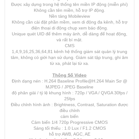
Được xây dựng trong hệ thống tên miền IP động (miễn phí)
Không cần tên miền, hỗ trợ IP động.
Nền tảng Mobileview
Không cần cài đặt phần mềm, xem di động đa kênh, hỗ trợ
điện thoại di động chụp xem báo động.
Unique quét UID để thêm máy ảnh, dễ dàng để hoạt động,
và rất bí mật.
CMS
1,4,9,16,25,36,64,81 kênh hệ thống giám sát quản lý trung
tâm, không có giới hạn sử dụng. Giám sát tập trung, ghi âm
từ xa, phát lại từ xa.
Thông Số Video
Định dạng nén : H.264 Baseline Profile@H.264 Main Sơ @
MJPEG / JPEG Baseline
độ phân giải / tỷ lệ khung hình : 720p / VGA / QVGA 30fps /
25fps
Điều chỉnh hình ảnh : Brightness, Contrast, Saturation được
điều chỉnh
cảm biến
Cảm biến 1/4 720p Progressive CMOS
Sáng tối thiểu : 1.0 Lux / F1.2 CMOS
hỗ trợ AWB, AGC, AE