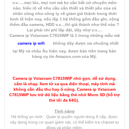
v.v…..mọi lúc, mọi nơi mà ko cần bất cứ chuyên môn
nào, hiểu rõ về nhu cầu cần thiết và thiết yếu của cá
nhân cũng như công ty về giảm giá thành trong thời
kinh tế hiện nay, nếu lắp 1 hệ thống gồm đầu ghi, cộng
thêm đầu camera, HDD v.v…thì giá thành như thế nào ?
Lại phải chi phí lắp đặt, dây nhợ v.v….
Camera ip Vstarcam C7815WIP là 1 trong những mẫu mã
camera ip wifi
không dây được ưa chuộng nhất
tại Mỹ và châu Âu hiện nay, được bán trên trang bán
hàng uy tin Amazon.com của Mỹ.
Camera ip Vstarcam C7815WIP nhỏ gọn, dễ sử dụng,
cắm là chạy. Xem từ xa qua điện thoại, máy tính mà
không cần đầu thu hay ổ cứng.
Camera ip Vstarcam
C7815WIP l
ưu tr
ữ d
ữ li
ệu b
ằng th
ẻ nh
ớ Micro SD (h
ỗ tr
ợ
th
ẻ t
ối
đa 64G).
Tính năng
Hệ thống an ninh : Quản lý quyền người dùng 8 cấp, được
xây dựng trong cơ quan giám sát, có thể kiểm tra chipset tự
động và phần mềm.