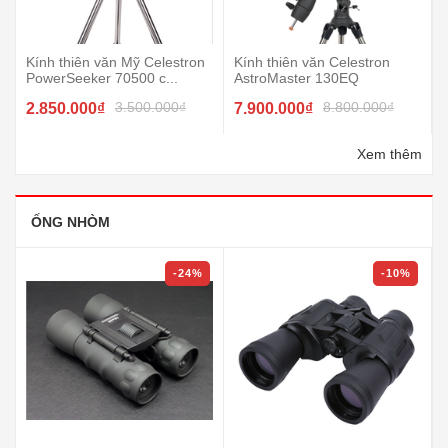
Kính thiên văn Mỹ Celestron
Kính thiên văn Celestron
PowerSeeker 70500 c...
AstroMaster 130EQ
3.500.000₫
8.800.000₫
2.850.000₫
7.900.000₫
Xem thêm
ỐNG NHÒM
-24%
-10%