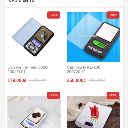
CÂN ĐIỆN TỬ
-28%
-29%
Cân điện tử mini 668B
Cân tiểu ly KL-138
200g/0.01
200G/0.01
250.000₫
350.000₫
179.000₫
250.000₫
-29%
-33%