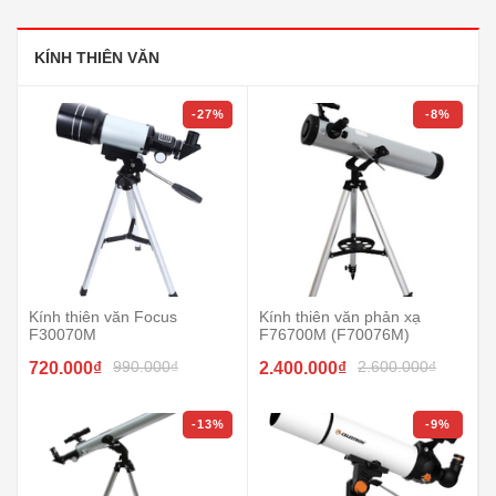
KÍNH THIÊN VĂN
-27%
-8%
Kính thiên văn Focus
Kính thiên văn phản xạ
F30070M
F76700M (F70076M)
990.000₫
2.600.000₫
720.000₫
2.400.000₫
-13%
-9%