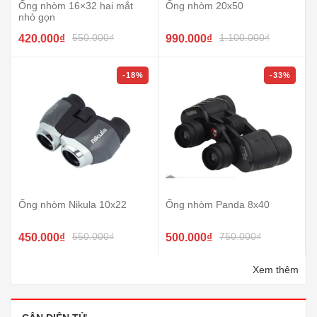
Ống nhòm 16×32 hai mắt
Ống nhòm 20x50
nhỏ gọn
550.000₫
1.100.000₫
420.000₫
990.000₫
-18%
-33%
Ống nhòm Nikula 10x22
Ống nhòm Panda 8x40
550.000₫
750.000₫
450.000₫
500.000₫
Xem thêm