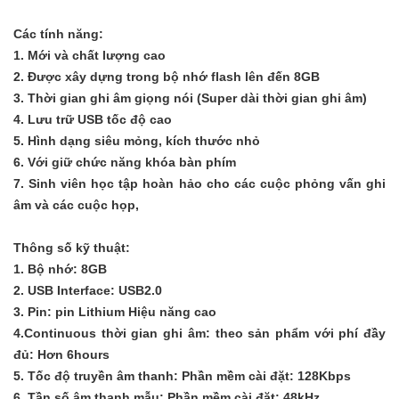
Các tính năng:
1.
Mới và chất lượng cao
2.
Được xây dựng trong bộ nhớ flash lên đến 8GB
3.
Thời gian ghi âm giọng nói (Super dài thời gian ghi âm
)
4.
Lưu trữ USB tốc độ cao
5.
Hình dạng siêu mỏng
, kích thước nhỏ
6.
Với giữ chức năng khóa bàn phím
7.
Sinh viên học tập hoàn hảo cho các cuộc phỏng vấn ghi
âm và các cuộc họp
,
Thông số kỹ thuật:
1.
Bộ nhớ
: 8GB
2.
USB Interface: USB2.0
3.
Pin: pin Lithium Hiệu năng cao
4.Continuous
thời gian ghi âm: theo sản phẩm với phí đầy
đủ: Hơn 6hours
5.
Tốc độ truyền âm thanh
: Phần mềm
cài đặt: 128Kbps
6.
Tần số âm thanh mẫu
: Phần mềm
cài đặt: 48kHz