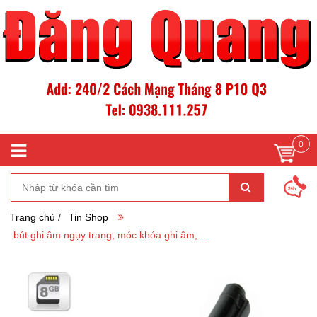
0
Trang chủ
/
Tin Shop
bút ghi âm ngụy trang, móc khóa ghi âm,....