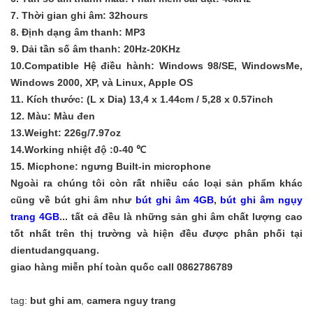
7.
Thời gian ghi âm: 32hours
8.
Định dạng âm thanh
: MP3
9.
Dải tần số âm thanh
: 20Hz-20KHz
10.Compatible
Hệ điều hành: Windows 98/SE
,
WindowsMe
,
Windows 2000, XP,
và Linux
,
Apple OS
11.
Kích thước: (
L x
Dia
)
13,4 x 1.44cm / 5,28 x 0.57inch
12.
Màu: Màu đen
13.Weight:
226g/7.97oz
14.Working
nhiệt độ :0-
40
℃
15.
Micphone: ngưng Built-in microphone
Ngoài ra chúng tôi còn rất nhiều các loại sản phẩm khác
cũng về bút ghi âm như
bút ghi âm 4GB
,
bút ghi âm ngụy
trang 4GB
... tất cả đều là những sản ghi âm chất lượng cao
tốt nhất trên thị trường và hiện đều được phân phối tại
dientudangquang.
giao hàng miễn phí toàn quốc call 0862786789
tag:
but ghi am
,
camera nguy trang