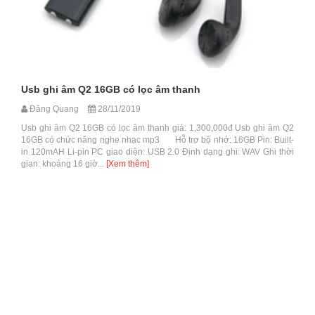
Usb ghi âm Q2 16GB có lọc âm thanh
Đăng Quang
28/11/2019
Usb ghi âm Q2 16GB có lọc âm thanh giá: 1,300,000đ Usb ghi âm Q2
16GB có chức năng nghe nhạc mp3 Hỗ trợ bộ nhớ: 16GB Pin: Built-
in 120mAH Li-pin PC giao diện: USB 2.0 Định dạng ghi: WAV Ghi thời
gian: khoảng 16 giờ...
[Xem thêm]