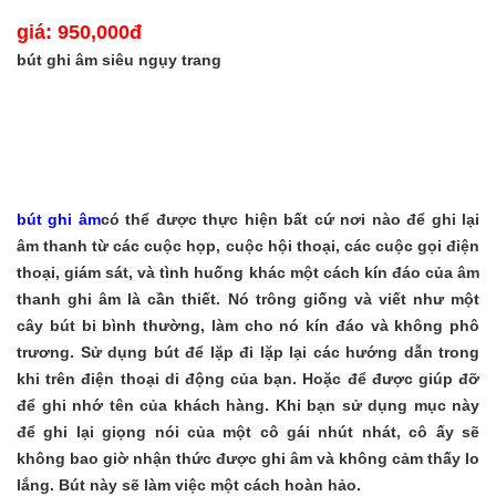
giá: 950,000đ
bút ghi âm siêu ngụy trang
bút ghi âm
có
thể
được thực hiện
bất
cứ
nơi
nào
để ghi lại
âm thanh từ
các cuộc họp,
cuộc hội thoại
, các cuộc gọi
điện
thoại
,
giám sát,
và tình huống khác
một cách kín đáo
của âm
thanh
ghi
âm
là cần thiết
.
Nó trông giống và
viết
như
một
cây bút
bi
bình thường
,
làm
cho
nó
kín đáo
và không phô
trương
.
Sử dụng bút
để
lặp đi lặp lại
các
hướng
dẫn
trong
khi
trên
điện thoại di động của bạn
.
Hoặc
để được giúp đỡ
để
ghi nhớ tên
của
khách
hàng
.
Khi bạn sử dụng
mục này
để
ghi lại giọng nói
của một
cô gái nhút nhát
, cô ấy
sẽ
không bao giờ
nhận thức được
ghi âm
và không
cảm thấy lo
lắng
.
Bút
này
sẽ
làm việc một cách hoàn hảo
.